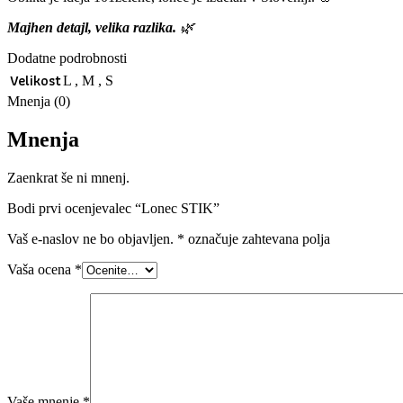
Majhen detajl
,
velika
razlika
.
🌿
Dodatne podrobnosti
Velikost
L
,
M
,
S
Mnenja (0)
Mnenja
Zaenkrat še ni mnenj.
Bodi prvi ocenjevalec “Lonec STIK”
Vaš e-naslov ne bo objavljen.
*
označuje zahtevana polja
Vaša ocena
*
Vaše mnenje
*