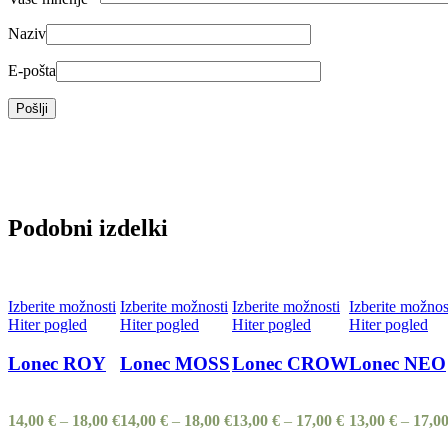
Naziv
E-pošta
Podobni izdelki
Izberite možnosti
Izberite možnosti
Izberite možnosti
Izberite možnos
Hiter pogled
Hiter pogled
Hiter pogled
Hiter pogled
Lonec ROY
Lonec MOSS
Lonec CROW
Lonec NEO
14,00
€
–
18,00
€
14,00
€
–
18,00
€
13,00
€
–
17,00
€
13,00
€
–
17,0