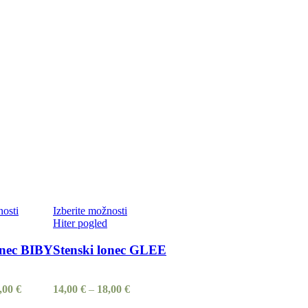
nosti
Izberite možnosti
Hiter pogled
onec BIBY
Stenski lonec GLEE
,00
€
14,00
€
–
18,00
€