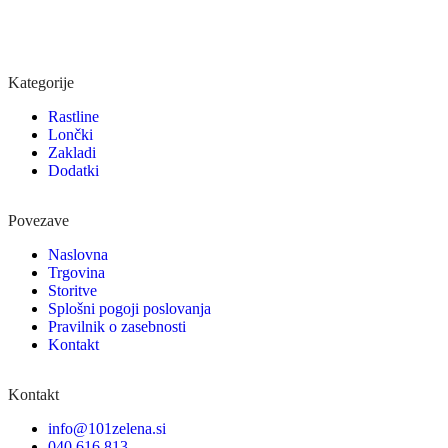
Kategorije
Rastline
Lončki
Zakladi
Dodatki
Povezave
Naslovna
Trgovina
Storitve
Splošni pogoji poslovanja
Pravilnik o zasebnosti
Kontakt
Kontakt
info@101zelena.si
040 616 813