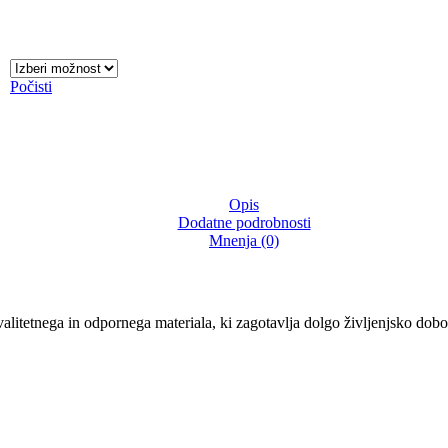
Počisti
Opis
Dodatne podrobnosti
Mnenja (0)
valitetnega in odpornega materiala, ki zagotavlja dolgo življenjsko dobo