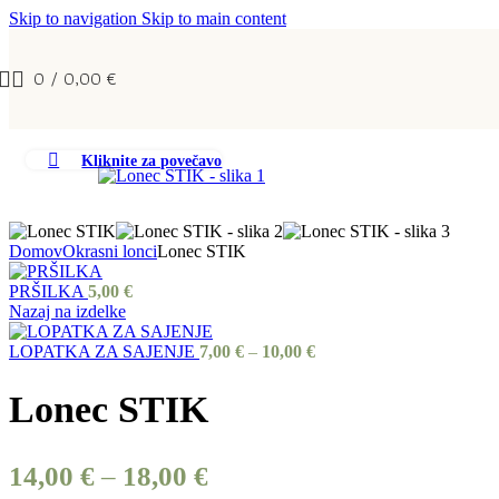
Skip to navigation
Skip to main content
0
/
0,00
€
Kliknite za povečavo
Domov
Okrasni lonci
Lonec STIK
PRŠILKA
5,00
€
Nazaj na izdelke
LOPATKA ZA SAJENJE
7,00
€
–
10,00
€
Lonec STIK
14,00
€
–
18,00
€