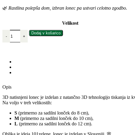
🌿
Rastlina
polepša
dom,
izbran
lonec
pa
ustvari
celotno
zgodbo.
Velikost
Dodaj v košarico
Opis
3D natisnjeni
lonec
je izdelan z
natančno
3D
tehnologijo
tiskanja
iz k
Na voljo v treh velikostih:
S
(primerno za sadilni lonček do 8 cm),
M
(primerno za sadilni lonček do 10 cm),
L
(primerno za sadilni lonček do 12 cm).
Oblika je ideja 101zelene, lonec je izdelan v Sloveniji. 🌸