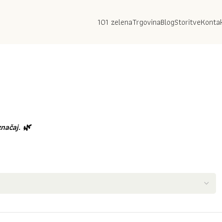
101 zelena
Trgovina
Blog
Storitve
Konta
načaj. 🌿