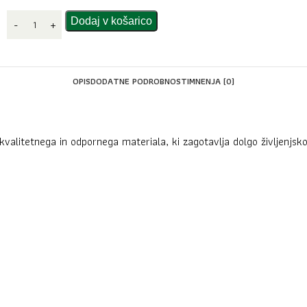
Dodaj v košarico
OPIS
DODATNE PODROBNOSTI
MNENJA (0)
 kvalitetnega in odpornega materiala, ki zagotavlja dolgo življenjsk