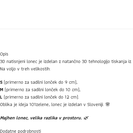
Opis
3D natisnjeni
lonec
je izdelan z
natančno
3D
tehnologijo
tiskanja
iz
Na voljo v treh velikostih:
S
(primerno za sadilni lonček do 9 cm),
M
(primerno za sadilni lonček do 10 cm),
L
(primerno za sadilni lonček do 12 cm).
Oblika je ideja 101zelene, lonec je izdelan v Sloveniji. 🌸
Majhen
lonec,
velika
razlika
v
prostoru.
🌿
Dodatne podrobnosti