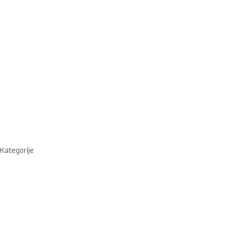
TRGOVINA
STOR
[rastline, lončki, dodatki]
[ozelenit
Kategorije
Rastline
Lončki
Zakladi
Dodatki
Povezave
Naslovna