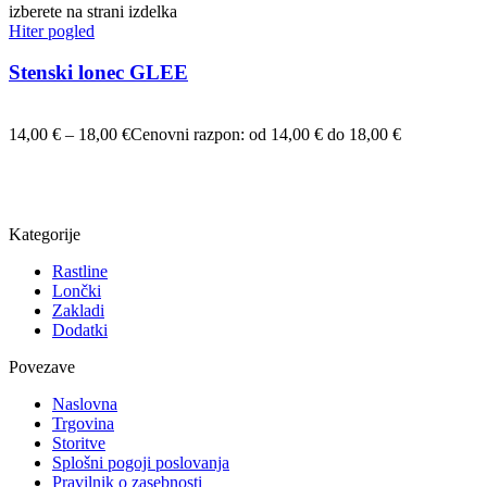
izberete na strani izdelka
Hiter pogled
Stenski lonec GLEE
14,00
€
–
18,00
€
Cenovni razpon: od 14,00 € do 18,00 €
Kategorije
Rastline
Lončki
Zakladi
Dodatki
Povezave
Naslovna
Trgovina
Storitve
Splošni pogoji poslovanja
Pravilnik o zasebnosti